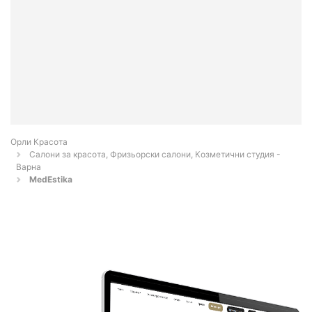
Орли Красота
Салони за красота, Фризьорски салони, Козметични студия -
Варна
MedEstika