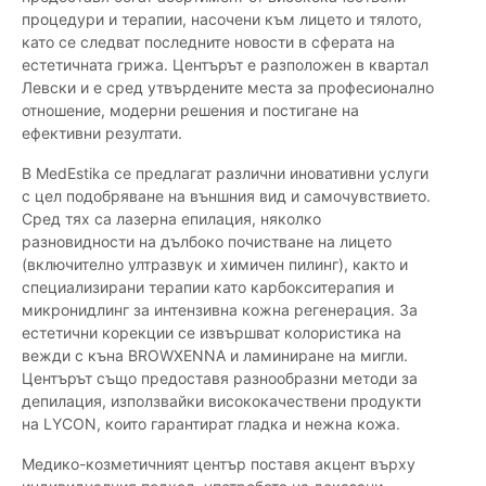
процедури и терапии, насочени към лицето и тялото,
като се следват последните новости в сферата на
естетичната грижа. Центърът е разположен в квартал
Левски и е сред утвърдените места за професионално
отношение, модерни решения и постигане на
ефективни резултати.
В MedEstika се предлагат различни иновативни услуги
с цел подобряване на външния вид и самочувствието.
Сред тях са лазерна епилация, няколко
разновидности на дълбоко почистване на лицето
(включително ултразвук и химичен пилинг), както и
специализирани терапии като карбокситерапия и
микронидлинг за интензивна кожна регенерация. За
естетични корекции се извършват колористика на
вежди с къна BROWXENNA и ламиниране на мигли.
Центърът също предоставя разнообразни методи за
депилация, използвайки висококачествени продукти
на LYCON, които гарантират гладка и нежна кожа.
Медико-козметичният център поставя акцент върху