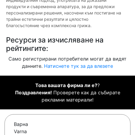
индивидуалния подход, употребата на доказани
продукти и съвременна апаратура, за да предложи
персонализирани решения, насочени към постигане на
трайни естетични резултати и цялостно
благосъстояние чрез комплексна грижа.
Ресурси за изчисляване на
рейтингите:
Само регистрирани потребители могат да видят
данните.
Натиснете тук за да влезете
Това вашата фирма ли е?
?
Поздравления!
Проверете как да събирате
рекламни материали!
Варна
Varna