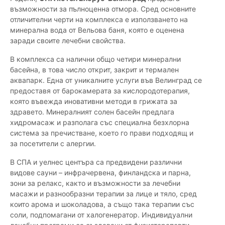
възможности за пълноценна отмора. Сред основните
отличителни черти на комплекса е използването на
минерална вода от Вельова баня, която е оценена
заради своите лечебни свойства.
В комплекса са налични общо четири минерални
басейна, в това число открит, закрит и термален
аквапарк. Една от уникалните услуги във Велинград се
предоставя от барокамерата за кислородотерапия,
която въвежда иновативни методи в грижата за
здравето. Минералният солен басейн предлага
хидромасаж и разполага със специална безхлорна
система за пречистване, което го прави подходящ и
за посетители с алергии.
В СПА и уелнес центъра са предвидени различни
видове сауни – инфрачервена, финландска и парна,
зони за релакс, както и възможности за лечебни
масажи и разнообразни терапии за лице и тяло, сред
които арома и шоколадова, а също така терапии със
соли, подпомагани от халогенератор. Индивидуални