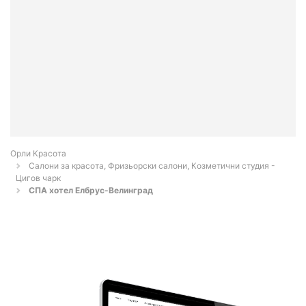
Орли Красота
Салони за красота, Фризьорски салони, Козметични студия -
Цигов чарк
СПА хотел Елбрус-Велинград