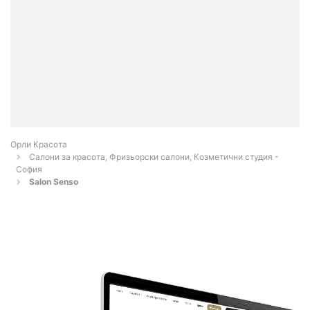
Орли Красота
Салони за красота, Фризьорски салони, Козметични студия -
София
Salon Senso