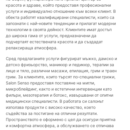
красота и здраве, който предоставя професионални
услуги и индивидуално отношение към всеки клиент. В
обекта работят квалифицирани специалисти, които са
запознати с най-новите тенденции и прилагат модерни
технологии в своята дейност. Клиентите имат достъп
до широка гама от услуги, предназначени да
подчертаят естествената красота и да създадат
релаксираща атмосфера.
Сред предлаганите услуги фигурират мъжко, дамско и
детско фризьорство, маникюр и педикюр, терапии за
лице и тяло, различни масажи, епилация, грим и траен
грим. За клиентите, които търсят по-специални грижи,
Salon Senso предоставя поставяне на мигли,
микроблейдинг, както и естетични интервенции като
филъри, мезотерапия и ботокс, извършвани от опитни
медицински специалисти. В работата си салонът
използва продукти с високо качество, което
съдейства за постигане на отлични резултати.
Пространството е оформено с цел да осигури приятна
и комфортна атмосфера, а обслужването се отличава