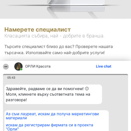
Намерете специалист
Класацията събира, най - добрите в бранша.
Търсите специалист близо до вас? Проверете нашата
търсачка. Използвайте само най-добрите услуги!
ОРЛИ Красота
Live chat
Търсене
05:43
Здравейте, радваме се да ви помогнем! 🙂
Моля, кликнете върху съответната тема на
разговора!
Аз съм лауреат, искам да получа маркетингови
Организатор на
Класация
Контакти
материали
класиране
Победители
Контакти
Beautiful Company S.R.L.
Списък на
искам да регистрирам фирмата си в проекта
BulevardulAleea Timișul De
всички
"Орли"