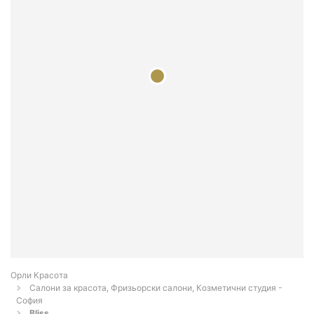
Орли Красота
Салони за красота, Фризьорски салони, Козметични студия -
София
Bliss