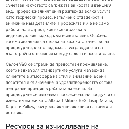
съчетава изкуството съгрижата за косата и външния
вид. Професионалният екип разглежда всяка услуга
като творчески процес, изпълнен с отдаденост и
внимание към детайлите. Професията им е не само
работа, но и страст, което се отразява в
индивидуалния подход към всеки клиент. Особено
голямо значение се отдава на високото качество на
процедурите, което подпомага изграждането на
дълготрайни отношения между салона и посетителите.
Салон V&G се стреми да предостави преживяване,
което надхвърля стандартните услуги и въвежда
клиентите в атмосфера на стил и внимание. Всеки
посетител е от значение, а удовлетвореността остава
централен принцип в работата на екипа. За
процедурите се използват професионални продукти от
известни марки като Alfaparf Milano, BES, Lisap Milano,
Saphir и Yellow, осигурявайки високо ниво на грижа и
естетика.
Ресурси за изчисляване на