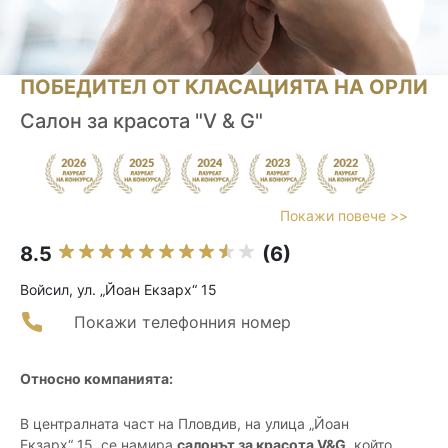
ПОБЕДИТЕЛ ОТ КЛАСАЦИЯТА НА ОРЛИ
Салон за красота "V & G"
Покажи повече >>
8.5
(6)
Войсил, ул. „Йоан Екзарх“ 15
Покажи телефонния номер
Относно компанията:
В централната част на Пловдив, на улица „Йоан
Екзарх“ 15, се намира
салонът за красота V&G
, който