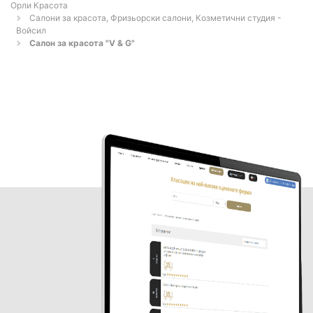
Орли Красота
Салони за красота, Фризьорски салони, Козметични студия -
Войсил
Салон за красота "V & G"