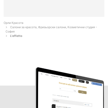
Орли Красота
Салони за красота, Фризьорски салони, Козметични студия -
София
L'effetto