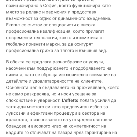
позиционирано в София, което функционира като
място за релакс и хармония и предоставя
възможност за отдих от динамичното ежедневие.
Екипът се състои от специалисти с висока
професионална квалификация, които прилагат
съвременни технологии, както и козметика от
глобално признати марки, за да осигурят
професионална грижа за тялото и външния вид.
В обекта се предлага разнообразие от услуги,
насочени към поддържането и подобряването на
визията, като се обръща изключително внимание на
детайлите и удовлетвореността на клиентите.
Основната цел е създаването на преживяване, което
не само разкрасява, но и носи усещане за
спокойствие и увереност.
L'effetto
полага усилия да
затвърди мястото си като предпочитан избор за
луксозни и ефективни процедури в сектора на
красотата, а използването на утвърдени световни
брандове и високото ниво на компетентност на
кадрите го отличават на пазара чрез гарантиране на