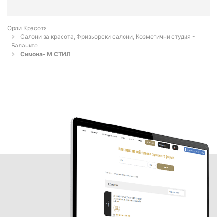
Орли Красота
Салони за красота, Фризьорски салони, Козметични студия -
Баланите
Симона- М СТИЛ