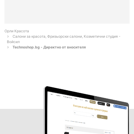
Орли Красота
Салони за красота, Фризьорски салони, Козметични студия -
Войсил
Technoshop.bg - Директно от вносителя