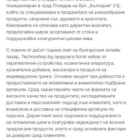
позициониран в град Пловдив на бул. „България“ 2 Б,
който се специализира в продажбата на разнообразни
продукти, свързани със здравето и красотата.
Компанията се отличава като директен вносител,
предлагайки широк асортимент от стоки и
поддържайки конкурентни ценови нива.
С повече от десет години опит на българския онлайн
пазар, Technoshop.bg предлага богат избор от
терапевтични устройства, козметична апаратура,
хранителни добавки, масажори и продукти за
индивидуална грижа. Основен акцент при дейността е
предоставянето на иновативни и внимателно подбрани
артикули. Сред характерните черти на фирмата са
високото качество на продуктите, експедитивните
доставки и персоналният подход към клиентите, като е
възможна и доставка на специфични артикули по
поръчка. Директният внос подпомага поддържането
на оптимални цени и осигурява надеждност на всички
предлагани продукти, което е сред основните фактори
за доверие сред клиентите.