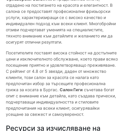
отдадено на постигането на красота и елегантност. В
салона се предоставят професионални фризьорски
услуги, характеризиращи се с високо качество и
индивидуален подход към всеки клиент. Многобройни
отзиви подчертават уменията на специалистите,
тяхното внимание към детайлите и желанието им да
осигурят отлични резултати.
Посетителите поставят висока стойност на достъпните
цени и изключителното обслужване, което прави всяко
посещение приятно и удовлетворяващо преживяване.
С рейтинг от 4.8 от 5 звезди, даден от множество
клиенти, този салон за красота се налага като
предпочитан избор за търсещите професионална
грижа за косата в Бургас.
Салон Гиги
съчетава богат
опит с внимание към детайла, като създава прически,
подчертаващи индивидуалността и стиловите
предпочитания на всеки клиент, осигурявайки
усещане за свежест и самоувереност.
Ресурси за изчисляване на