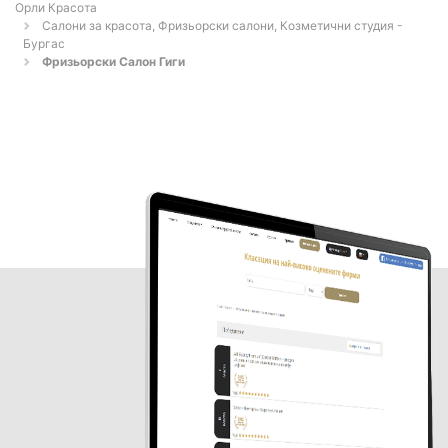
Орли Красота
Салони за красота, Фризьорски салони, Козметични студия -
Бургас
Фризьорски Салон Гиги