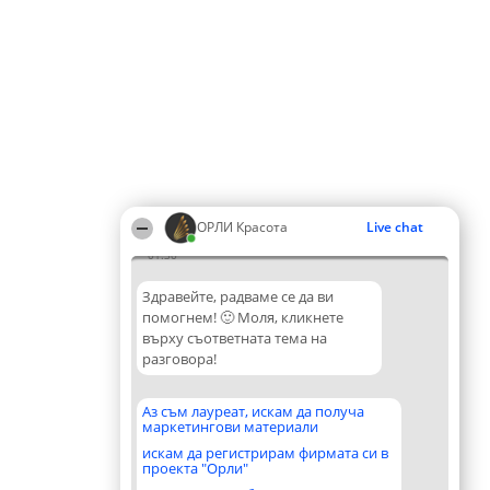
ОРЛИ Красота
Live chat
01:30
Здравейте, радваме се да ви
помогнем! 🙂 Моля, кликнете
върху съответната тема на
разговора!
Аз съм лауреат, искам да получа
маркетингови материали
искам да регистрирам фирмата си в
проекта "Орли"