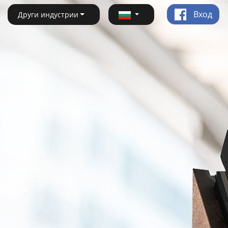
Вход
Други индустрии