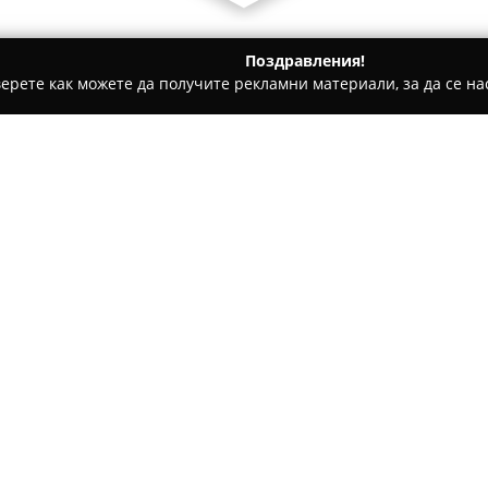
Поздравления!
ерете как можете да получите рекламни материали, за да се нас
 салони, Козметични студия - Пловдив
Фризьорски Салон П
Относно компанията:
Фризьорски Салон При Ман
познат обект за красота, раз
Обрейкови“ 59. Този салон е 
предоставянето на фризьорски
Покажи повече >>
косата. Служителите се хара
креативност и индивидуален 
желанията на всеки клиент с 
надхвърлят очакванията.