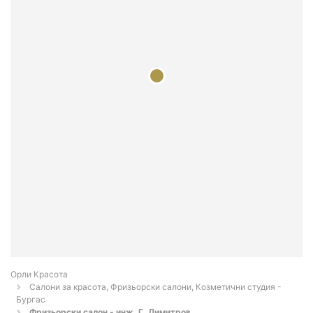
Орли Красота
Салони за красота, Фризьорски салони, Козметични студия -
Бургас
Фризьорски салон - инж. Г. Димитров