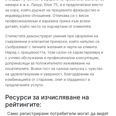
намира в ж.к. Лазур, блок 75, и е предпочитано място
за хора, които държат на прецизното фризьорство и
индивидуално отношение. Отличава се с висок
професионализъм и изразена грижа към всеки
детайл, които често са подчертани от клиентите.
Стилистите демонстрират умения при оформяне на
съвременни и елегантни прически, които напълно се
съобразяват с личните желания и черти на клиента.
Наред с прецизността, този салон се характеризира и
с учтиво обслужване и професионални консултации,
допринасящи за положителното изживяване на
посетителите. Всеки гост на салона напуска с чувство
на удовлетворение и увереност, благодарение на
комбинацията от старание, опит и отдаденост в
предлаганите услуги.
Ресурси за изчисляване на
рейтингите:
Само регистрирани потребители могат да видят