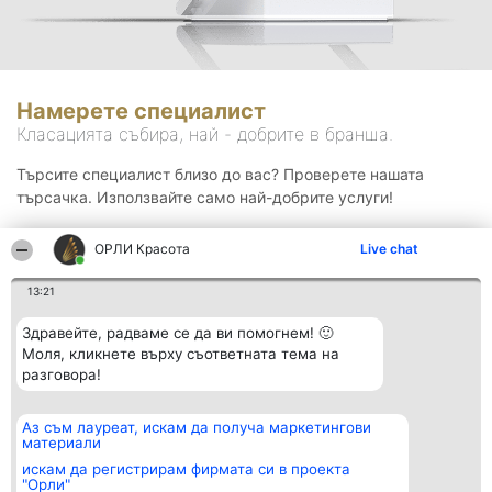
Намерете специалист
Класацията събира, най - добрите в бранша.
Търсите специалист близо до вас? Проверете нашата
търсачка. Използвайте само най-добрите услуги!
ОРЛИ Красота
Live chat
Търсене
13:21
Здравейте, радваме се да ви помогнем! 🙂
Моля, кликнете върху съответната тема на
разговора!
Аз съм лауреат, искам да получа маркетингови
Организатор на
Класация
Контакти
материали
класиране
Победители
Контакти
Beautiful Company S.R.L.
Списък на
искам да регистрирам фирмата си в проекта
BulevardulAleea Timișul De
всички
"Орли"