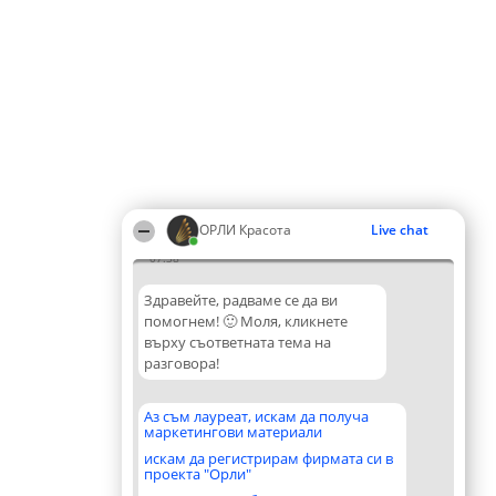
ОРЛИ Красота
Live chat
07:38
Здравейте, радваме се да ви
помогнем! 🙂 Моля, кликнете
върху съответната тема на
разговора!
Аз съм лауреат, искам да получа
маркетингови материали
искам да регистрирам фирмата си в
проекта "Орли"