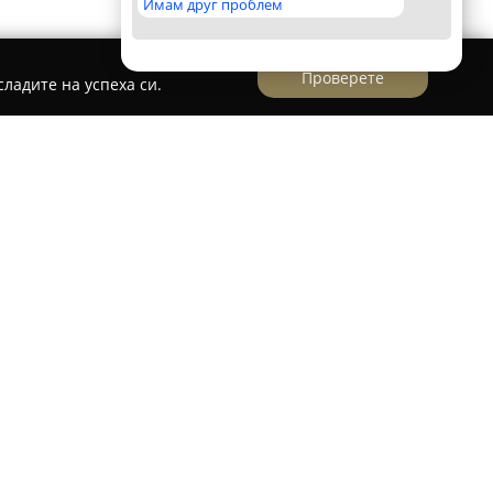
Имам друг проблем
Проверете
ладите на успеха си.
н в централната част на София на улица
твърдил като водещо име в сферата на
uty
предлага различни фризьорски услуги,
и методи с модерни тенденции, за да
ил на всеки клиент. Професионалният екип на
стандарт на работа и изключително внимание
усилия да разбере и реализира желанията на