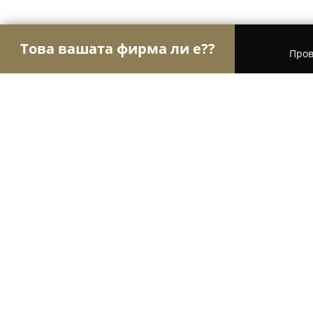
Това вашата фирма ли е??
Пров
Орли Красота
Салони за красота, Фризьорски
Elizabeth hair&beauty
9.6
(69)
София, Sofia