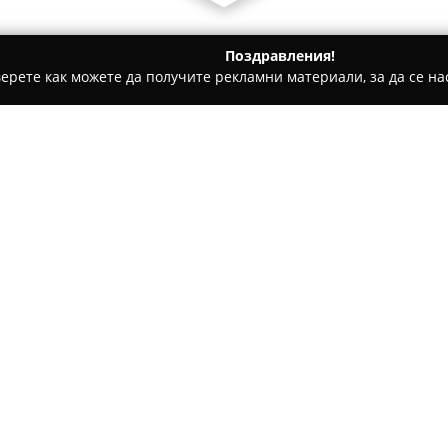
Поздравления!
ерете как можете да получите рекламни материали, за да се нас
 салони, Козметични студия - София
Elizabeth hair&beauty
Относно компанията:
Фризьорски салон, разположе
„Българска легия“ 23, се е у
красотата.
Elizabeth hair&bea
които обединяват традиционн
Покажи повече >>
предоставят индивидуален ст
салона се отличава с висок 
към детайлите, като полага 
клиентите.