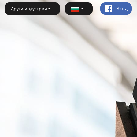
Вход
Други индустрии