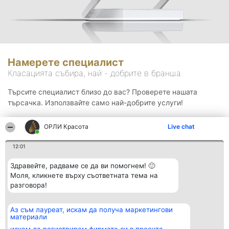
Намерете специалист
Класацията събира, най - добрите в бранша.
Търсите специалист близо до вас? Проверете нашата
търсачка. Използвайте само най-добрите услуги!
ОРЛИ Красота
Live chat
Търсене
12:01
Здравейте, радваме се да ви помогнем! 🙂
Моля, кликнете върху съответната тема на
разговора!
Аз съм лауреат, искам да получа маркетингови
Организатор на
Класация
Контакти
материали
класиране
Победители
Контакти
Beautiful Company S.R.L.
Списък на