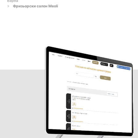
Варна
Фризьорски салон Meoli