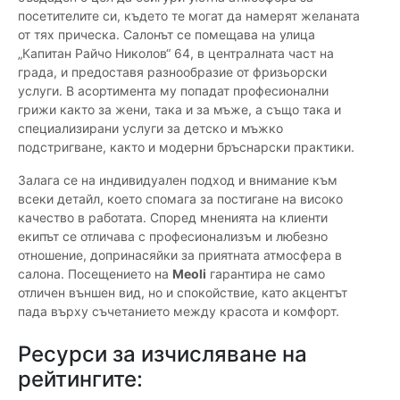
посетителите си, където те могат да намерят желаната
от тях прическа. Салонът се помещава на улица
„Капитан Райчо Николов“ 64, в централната част на
града, и предоставя разнообразие от фризьорски
услуги. В асортимента му попадат професионални
грижи както за жени, така и за мъже, а също така и
специализирани услуги за детско и мъжко
подстригване, както и модерни бръснарски практики.
Залага се на индивидуален подход и внимание към
всеки детайл, което спомага за постигане на високо
качество в работата. Според мненията на клиенти
екипът се отличава с професионализъм и любезно
отношение, допринасяйки за приятната атмосфера в
салона. Посещението на
Meoli
гарантира не само
отличен външен вид, но и спокойствие, като акцентът
пада върху съчетанието между красота и комфорт.
Ресурси за изчисляване на
рейтингите: