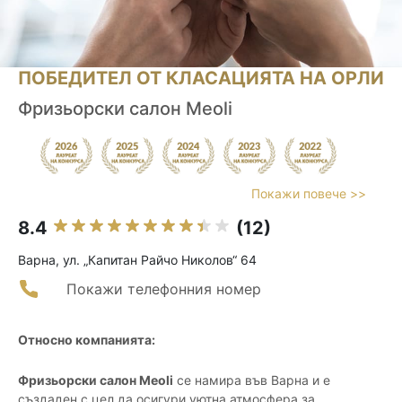
ПОБЕДИТЕЛ ОТ КЛАСАЦИЯТА НА ОРЛИ
Фризьорски салон Meoli
Покажи повече >>
8.4
(12)
Варна, ул. „Капитан Райчо Николов“ 64
Покажи телефонния номер
Относно компанията:
Фризьорски салон Meoli
се намира във Варна и е
създаден с цел да осигури уютна атмосфера за