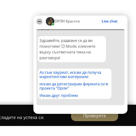
ОРЛИ Красота
Live chat
07:43
Здравейте, радваме се да ви
помогнем! 🙂 Моля, кликнете
върху съответната тема на
разговора!
Аз съм лауреат, искам да получа
маркетингови материали
искам да регистрирам фирмата си в
проекта "Орли"
Имам друг проблем
Проверете
ладите на успеха си.