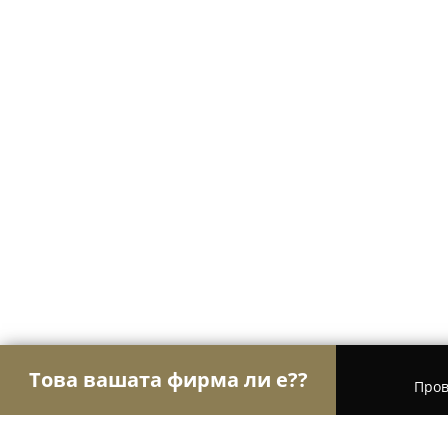
Това вашата фирма ли е??
Пров