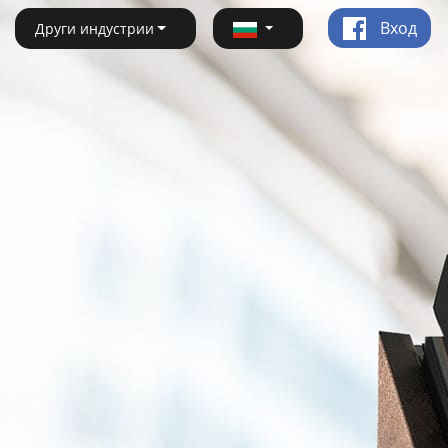
Вход
Други индустрии