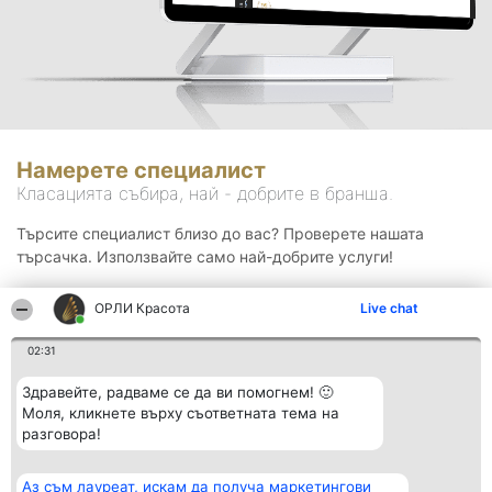
Намерете специалист
Класацията събира, най - добрите в бранша.
Търсите специалист близо до вас? Проверете нашата
търсачка. Използвайте само най-добрите услуги!
ОРЛИ Красота
Live chat
Търсене
02:31
Здравейте, радваме се да ви помогнем! 🙂
Моля, кликнете върху съответната тема на
разговора!
Аз съм лауреат, искам да получа маркетингови
Организатор на
Класация
Контакти