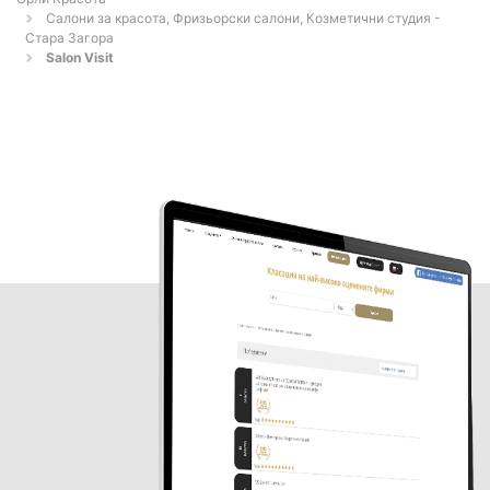
Салони за красота, Фризьорски салони, Козметични студия -
Стара Загора
Salon Visit