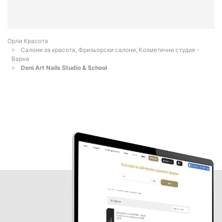
Орли Красота
Салони за красота, Фризьорски салони, Козметични студия -
Варна
Deni Art Nails Studio & School