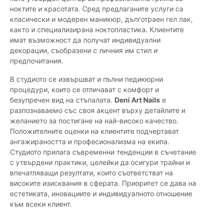
ноктите и красотата. Сред предлаганите услуги са
класически и модерен маникюр, дълготраен гел лак,
както и специализирана ноктопластика. Клиентите
имат възможност да получат индивидуални
декорации, съобразени с личния им стил и
предпочитания.
В студиото се извършват и пълни педикюрни
процедури, които се отличават с комфорт и
безупречен вид на стъпалата.
Deni Art Nails
е
разпознаваемо със своя акцент върху детайлите и
желанието за постигане на най-високо качество.
Положителните оценки на клиентите подчертават
ангажираността и професионализма на екипа.
Студиото прилага съвременни тенденции в съчетание
с утвърдени практики, целейки да осигури трайни и
впечатляващи резултати, които съответстват на
високите изисквания в сферата. Приоритет се дава на
естетиката, иновациите и индивидуалното отношение
към всеки клиент.