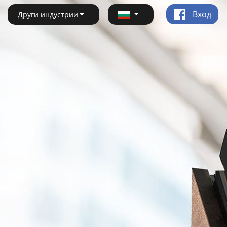
Вход
Други индустрии