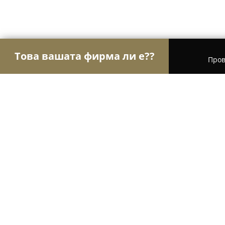
Това вашата фирма ли е??
Пров
Орли Красота
Салони за красота, Фризьорски
Салон Визаж
8
(42)
Добрич, Dobrich