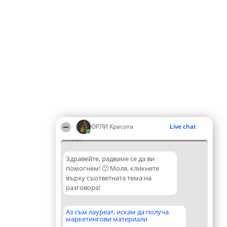
ОРЛИ Красота
Live chat
19:41
Здравейте, радваме се да ви
помогнем! 🙂 Моля, кликнете
върху съответната тема на
разговора!
Аз съм лауреат, искам да получа
маркетингови материали