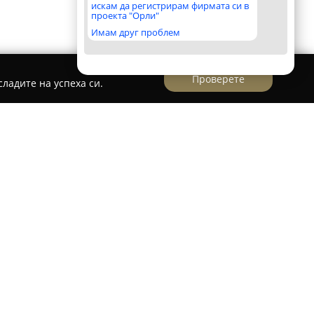
искам да регистрирам фирмата си в
проекта "Орли"
Имам друг проблем
Проверете
ладите на успеха си.
град Добрич, е добре познато име сред
 се отличава с предлагането на услуги със
ализъм. Обектът се намира на ж.к. Добротица
ор за хора, които ценят високи стандарти в
 с индивидуалните нужди.
 квалифицирани специалисти, които осигуряват