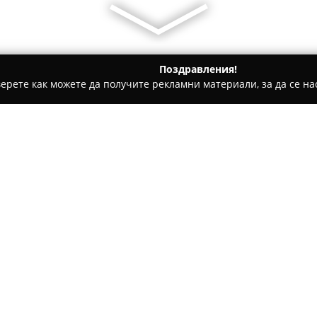
Поздравления!
ерете как можете да получите рекламни материали, за да се нас
 салони, Козметични студия - Добрич
Салон Визаж
Относно компанията:
Салон Визаж
, намиращ се в 
заведенията за красота, като
солидно установен професион
46 и често е предпочитан изб
обслужването и съобразяване
Салонът разполага с екип от