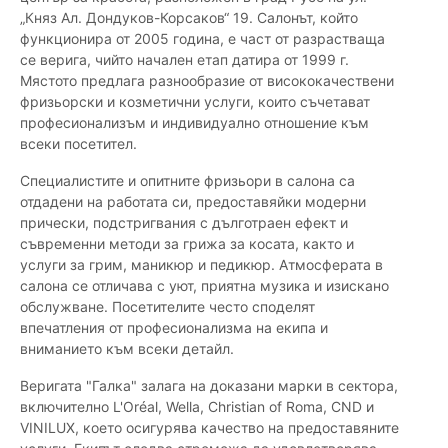
„Княз Ал. Дондуков-Корсаков“ 19. Салонът, който
функционира от 2005 година, e част от разрастваща
се верига, чийто начален етап датира от 1999 г.
Мястото предлага разнообразие от висококачествени
фризьорски и козметични услуги, които съчетават
професионализъм и индивидуално отношение към
всеки посетител.
Специалистите и опитните фризьори в салона са
отдадени на работата си, предоставяйки модерни
прически, подстригвания с дълготраен ефект и
съвременни методи за грижа за косата, както и
услуги за грим, маникюр и педикюр. Атмосферата в
салона се отличава с уют, приятна музика и изискано
обслужване. Посетителите често споделят
впечатления от професионализма на екипа и
вниманието към всеки детайл.
Веригата "Галка" залага на доказани марки в сектора,
включително L'Oréal, Wella, Christian of Roma, CND и
VINILUX, което осигурява качество на предоставяните