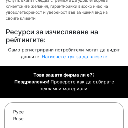
услуги. Екипът следва стремежа да удовлетворява
клиентските желания, гарантирайки високо ниво на
удоволетвореност и увереност във външния вид на
своите клиенти.
Ресурси за изчисляване на
рейтингите:
Само регистрирани потребители могат да видят
данните.
Натиснете тук за да влезете
Това вашата фирма ли е?
?
Поздравления!
Проверете как да събирате
рекламни материали!
Русе
Ruse