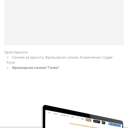
Орли Красота
Салони за красота, Фризьорски салони, Козметични студия -
Русе
Фризьорски салони "Галка"