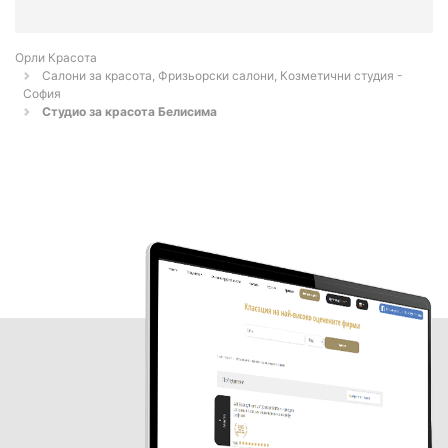
Орли Красота
Салони за красота, Фризьорски салони, Козметични студия -
София
Студио за красота Белисима