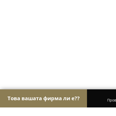
Това вашата фирма ли е??
Пров