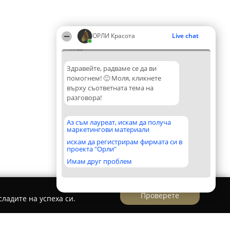
ОРЛИ Красота
Live chat
17:08
Здравейте, радваме се да ви
помогнем! 🙂 Моля, кликнете
върху съответната тема на
разговора!
Аз съм лауреат, искам да получа
маркетингови материали
искам да регистрирам фирмата си в
проекта "Орли"
Имам друг проблем
Проверете
ладите на успеха си.