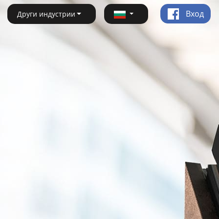
Вход
Други индустрии