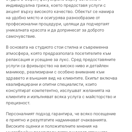
индивидуална грижа, което предоставя услуги с
акцент върху високото качество. Обектът се намира
на удобно място и осигурява разнообразие от
професионални процедури, целящи да подчертаят
уникалната красота и да допринесат за доброто
самочувствие.
В основата на студиото стои стилна и съвременна
атмосфера, която предразполага посетителите към
релаксация и усещане за лукс. Сред предоставяните
услуги са фризьорство на високо ниво и детайлен
маникюр, реализирани с особено внимание към
здравето и външния вид на клиентите. Екипът включва
квалифицирани и опитни специалисти, които
консултират компетентно, изслушват желанията на
клиентите и изпълняват всяка услуга с майсторство и
прецизност.
Персоналният подход гарантира, че всяко посещение
е приятно и резултатите надминават очакванията.
Високите оценки и положителните мнения на