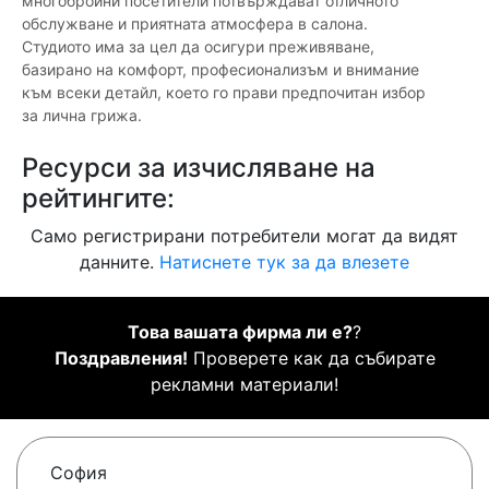
многобройни посетители потвърждават отличното
обслужване и приятната атмосфера в салона.
Студиото има за цел да осигури преживяване,
базирано на комфорт, професионализъм и внимание
към всеки детайл, което го прави предпочитан избор
за лична грижа.
Ресурси за изчисляване на
рейтингите:
Само регистрирани потребители могат да видят
данните.
Натиснете тук за да влезете
Това вашата фирма ли е?
?
Поздравления!
Проверете как да събирате
рекламни материали!
София