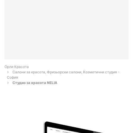
Орли Красота
Салони за красота, Фризьорски салони, Козметични студия -
София
Студио за красота NELIA