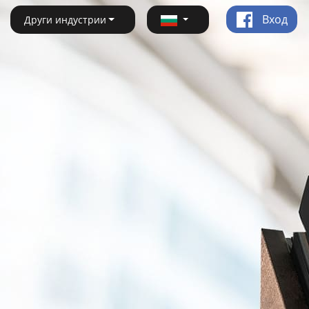
Вход
Други индустрии