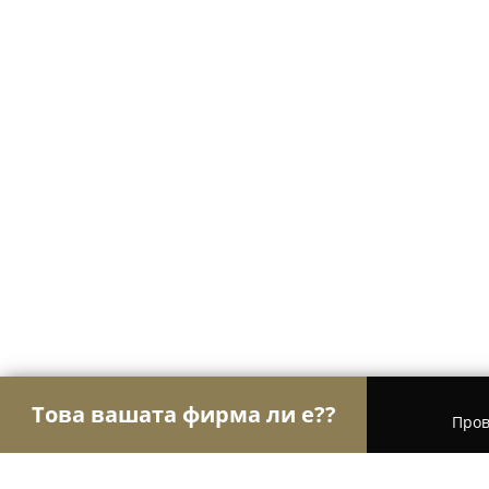
Това вашата фирма ли е??
Пров