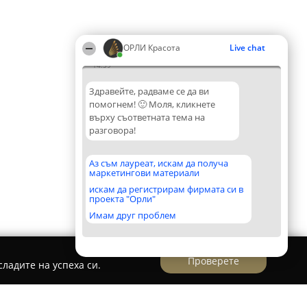
ОРЛИ Красота
Live chat
14:59
Здравейте, радваме се да ви
помогнем! 🙂 Моля, кликнете
върху съответната тема на
разговора!
Аз съм лауреат, искам да получа
маркетингови материали
искам да регистрирам фирмата си в
проекта "Орли"
Имам друг проблем
Проверете
ладите на успеха си.