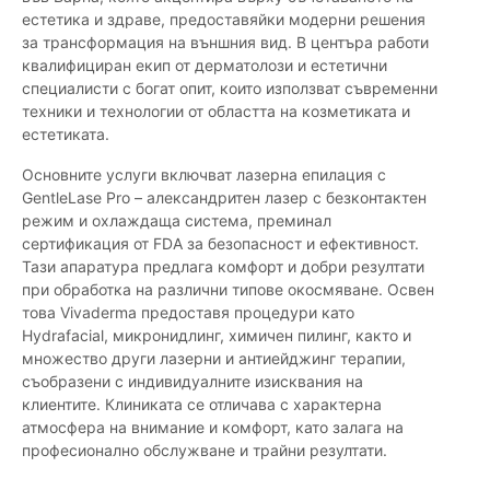
естетика и здраве, предоставяйки модерни решения
за трансформация на външния вид. В центъра работи
квалифициран екип от дерматолози и естетични
специалисти с богат опит, които използват съвременни
техники и технологии от областта на козметиката и
естетиката.
Основните услуги включват лазерна епилация с
GentleLase Pro – александритен лазер с безконтактен
режим и охлаждаща система, преминал
сертификация от FDA за безопасност и ефективност.
Тази апаратура предлага комфорт и добри резултати
при обработка на различни типове окосмяване. Освен
това Vivaderma предоставя процедури като
Hydrafacial, микронидлинг, химичен пилинг, както и
множество други лазерни и антиейджинг терапии,
съобразени с индивидуалните изисквания на
клиентите. Клиниката се отличава с характерна
атмосфера на внимание и комфорт, като залага на
професионално обслужване и трайни резултати.