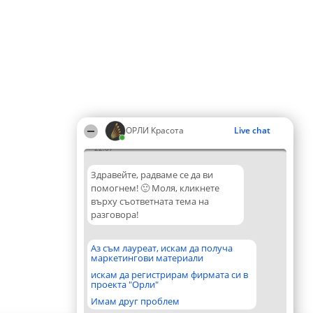
ОРЛИ Красота
Live chat
22:07
Здравейте, радваме се да ви
помогнем! 🙂 Моля, кликнете
върху съответната тема на
разговора!
Аз съм лауреат, искам да получа
маркетингови материали
искам да регистрирам фирмата си в
проекта "Орли"
Имам друг проблем