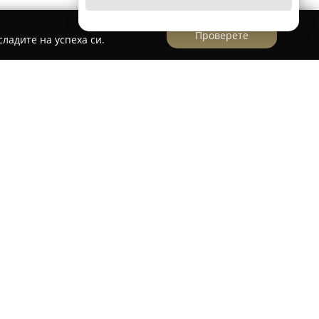
Проверете
ладите на успеха си.
 в сферата на красотата в град Шумен, като се
ов“ 2. Основният профил на студиото е
зни услуги в областта на маникюра и
. Екипът се отличава с внимание към детайла и
 атмосфера, в която всеки гост получава
исоко качество на процедурите.
 върху професионализма и стремежа към
разяват удовлетворение от предлаганите
онала, което свидетелства за отдадеността на