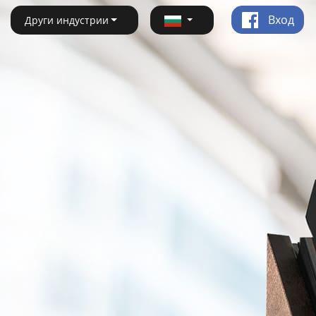
Вход
Други индустрии