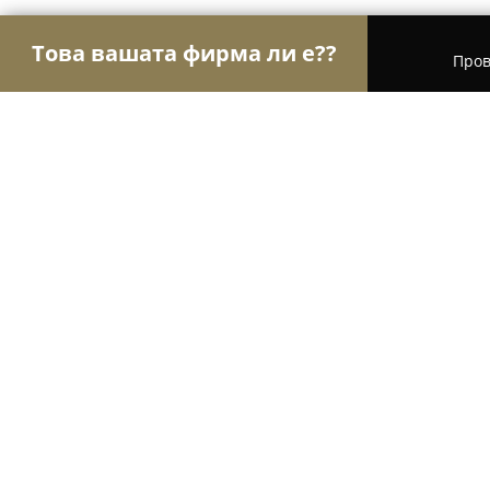
Това вашата фирма ли е??
Пров
Орли Красота
Салони за красота, Фризьорски
Студио Христина
9.2
(26)
Шумен, Shumen
Покажи телефонния номер