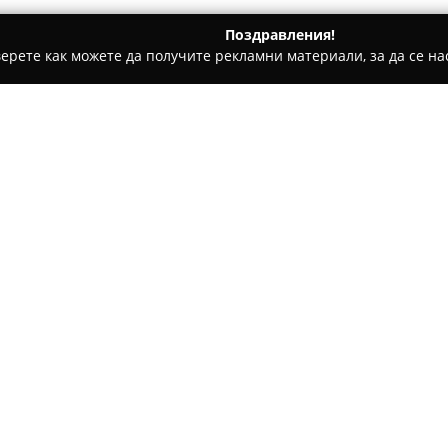
Поздравления!
ерете как можете да получите рекламни материали, за да се нас
 салони, Козметични студия - Шумен
Студио Христина
Относно компанията:
Студио Христина
е утвърдено
намира на ул. „Пенчо Славейк
предоставянето на разнообра
цялостната грижа за ноктите
Покажи повече >>
се стреми да създаде приятна
индивидуално обслужване и в
В студиото е въведен акцент
съвършенство. Клиентите из
услуги и отношението на перс