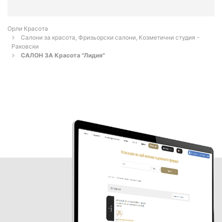
Орли Красота
Салони за красота, Фризьорски салони, Козметични студия -
Раковски
САЛОН ЗА Красота "Лидия"