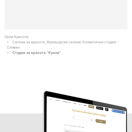
Орли Красота
Салони за красота, Фризьорски салони, Козметични студия -
Сливен
Студио за красота ''Кукла''