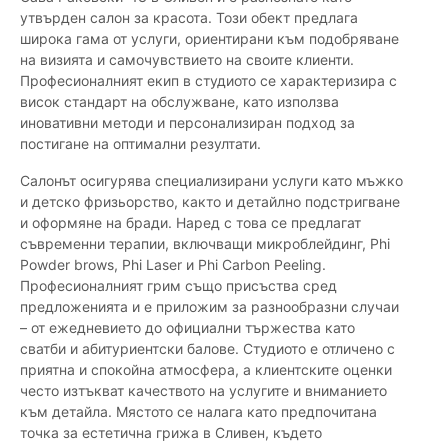
утвърден салон за красота. Този обект предлага
широка гама от услуги, ориентирани към подобряване
на визията и самочувствието на своите клиенти.
Професионалният екип в студиото се характеризира с
висок стандарт на обслужване, като използва
иновативни методи и персонализиран подход за
постигане на оптимални резултати.
Салонът осигурява специализирани услуги като мъжко
и детско фризьорство, както и детайлно подстригване
и оформяне на бради. Наред с това се предлагат
съвременни терапии, включващи микроблейдинг, Phi
Powder brows, Phi Laser и Phi Carbon Peeling.
Професионалният грим също присъства сред
предложенията и е приложим за разнообразни случаи
– от ежедневието до официални тържества като
сватби и абитуриентски балове. Студиото е отличено с
приятна и спокойна атмосфера, а клиентските оценки
често изтъкват качеството на услугите и вниманието
към детайла. Мястото се налага като предпочитана
точка за естетична грижа в Сливен, където