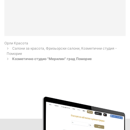
Орли Красота
Салони за красота, Фризьорски салони, Козметични студия -
Поморие
Козметично студио "Мерилин" град Поморие