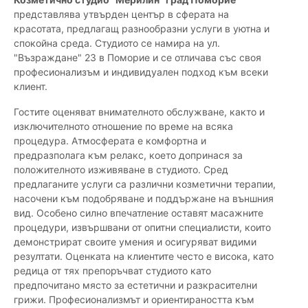
представлява утвърден център в сферата на
красотата, предлагащ разнообразни услуги в уютна и
спокойна среда. Студиото се намира на ул.
"Възраждане" 23 в Поморие и се отличава със своя
професионализъм и индивидуален подход към всеки
клиент.
Гостите оценяват внимателното обслужване, както и
изключителното отношение по време на всяка
процедура. Атмосферата е комфортна и
предразполага към релакс, което допринася за
положителното изживяване в студиото. Сред
предлаганите услуги са различни козметични терапии,
насочени към подобряване и поддържане на външния
вид. Особено силно впечатление оставят масажните
процедури, извършвани от опитни специалисти, които
демонстрират своите умения и осигуряват видими
резултати. Оценката на клиентите често е висока, като
редица от тях препоръчват студиото като
предпочитано място за естетични и разкрасителни
грижи. Професионализмът и ориентираността към