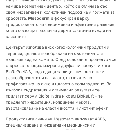
намира козметичен център, който се отличава със
своя иновативен и холистичен подход към грижата за
красотата.
Mesoderm
е фокусиран върху
предоставянето на съвременни и ефективни решения,
които обхващат различни дерматологични нужди на
клиентите.
Центърът използва високотехнологични продукти и
терапии, целящи подобряване на състоянието и
външния вид на кожата. Сред основните процедури се
открояват специализирани двуфазни продукти като
BioRePeelCl3, подходящи за лице, шия, деколте и
разнообразни зони на тялото, включително
профилактика на акне и цялостно подмладяване. За
дълбока хидратация и оптимални резултати се
прилагат серум BioReHydra и крем BioReLift – те
предлагат хидратация, копринена мекота,
възстановяване на еластичността и лифтинг ефект.
Продуктовите линии на Mesoderm включват ARES,
специализирана в иновативни медицински и