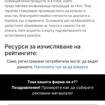
козмецевтични продукти, и 4 EVER, която
представлява ексфолираща процедура за тяло. Тези
терапии стимулират производството на колаген и
еластин, благоприятствайки стягането на дермата и
борбата със стареенето. Основната цел на Mesoderm е
цялостното обновяване на тонуса и свежестта на
кожата, като акцентът е върху подчертаването на
естествената красота.
Ресурси за изчисляване на
рейтингите:
Само регистрирани потребители могат да видят
данните.
Натиснете тук за да влезете
Това вашата фирма ли е?
?
Поздравления!
Проверете как да събирате
рекламни материали!