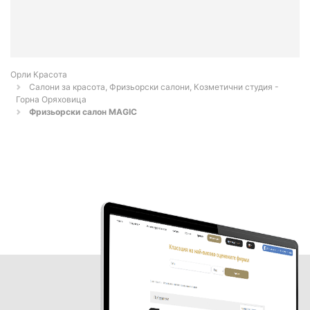
Орли Красота
Салони за красота, Фризьорски салони, Козметични студия -
Горна Оряховица
Фризьорски салон MAGIC