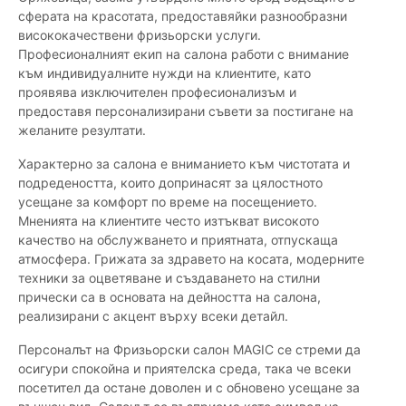
сферата на красотата, предоставяйки разнообразни
висококачествени фризьорски услуги.
Професионалният екип на салона работи с внимание
към индивидуалните нужди на клиентите, като
проявява изключителен професионализъм и
предоставя персонализирани съвети за постигане на
желаните резултати.
Характерно за салона е вниманието към чистотата и
подредеността, които допринасят за цялостното
усещане за комфорт по време на посещението.
Мненията на клиентите често изтъкват високото
качество на обслужването и приятната, отпускаща
атмосфера. Грижата за здравето на косата, модерните
техники за оцветяване и създаването на стилни
прически са в основата на дейността на салона,
реализирани с акцент върху всеки детайл.
Персоналът на Фризьорски салон MAGIC се стреми да
осигури спокойна и приятелска среда, така че всеки
посетител да остане доволен и с обновено усещане за