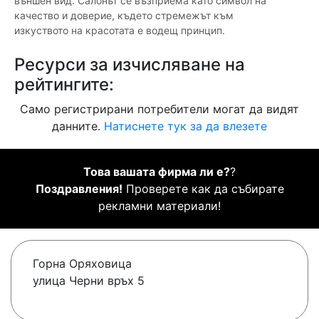
външен вид. Салонът се възприема като символ на
качество и доверие, където стремежът към
изкуството на красотата е водещ принцип.
Ресурси за изчисляване на
рейтингите:
Само регистрирани потребители могат да видят
данните.
Натиснете тук за да влезете
Това вашата фирма ли е?
?
Поздравления!
Проверете как да събирате
рекламни материали!
Горна Оряховица
улица Черни връх 5