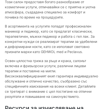
Този салон предоставя богато разнообразие от
козметични услуги, отличавайки се с приятна и уютна
атмосфера, създадена специално за комфорт и
почивка по време на процедурите.
В асортимента на услугите попадат професионален
маникюр и педикюр, като се предлагат класически,
терапевтичен, мъжки педикюр и работа с гел лак. За
конкретни нужди се реализират терапии за удебелени
и деформирани нокти, като се използват световно
признати марки като GEHWOL med и Peclavus.
Освен цялостна грижа за ръце и крака, салонът
включва и фризьорски услуги, различни лицеви
терапии и поставяне на мигли.
Висококвалифицираният екип гарантира индивидуално
обслужване и отлично качество, съобразено със
специфичните изисквания на всеки клиент. Детайлите
се третират с внимание с цел постигане на отлични
резултати и повишаване на самочувствието.
Ресурси за изчисляване на