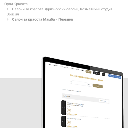
Орли Красота
Салони за красота, Фризьорски салони, Козметични студия -
Войсил
Салон за красота Мамба - Пловдив