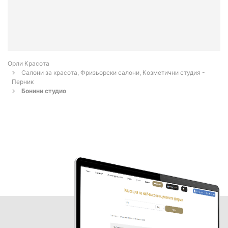
Орли Красота
Салони за красота, Фризьорски салони, Козметични студия -
Перник
Бонини студио