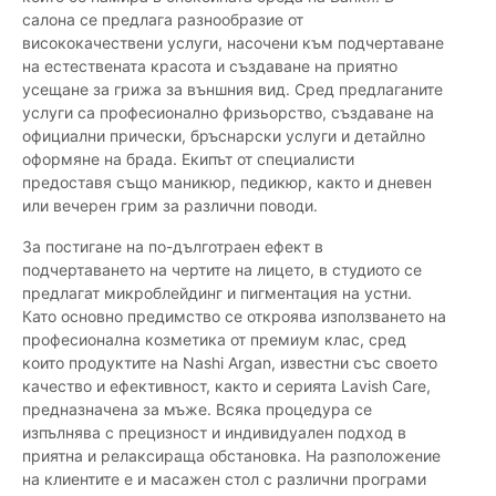
салона се предлага разнообразие от
висококачествени услуги, насочени към подчертаване
на естествената красота и създаване на приятно
усещане за грижа за външния вид. Сред предлаганите
услуги са професионално фризьорство, създаване на
официални прически, бръснарски услуги и детайлно
оформяне на брада. Екипът от специалисти
предоставя също маникюр, педикюр, както и дневен
или вечерен грим за различни поводи.
За постигане на по-дълготраен ефект в
подчертаването на чертите на лицето, в студиото се
предлагат микроблейдинг и пигментация на устни.
Като основно предимство се откроява използването на
професионална козметика от премиум клас, сред
които продуктите на Nashi Argan, известни със своето
качество и ефективност, както и серията Lavish Care,
предназначена за мъже. Всяка процедура се
изпълнява с прецизност и индивидуален подход в
приятна и релаксираща обстановка. На разположение
на клиентите е и масажен стол с различни програми