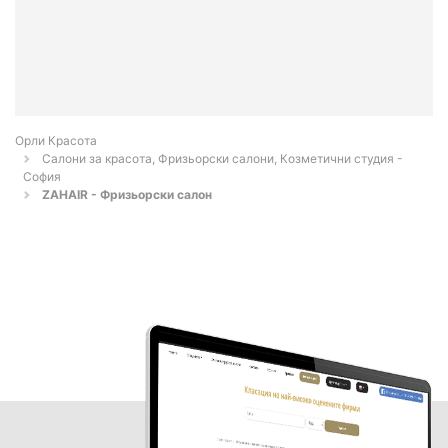
Орли Красота
Салони за красота, Фризьорски салони, Козметични студия -
София
ZAHAIR - Фризьорски салон