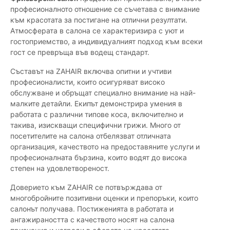
професионалното отношение се съчетава с внимание
към красотата за постигане на отлични резултати.
Атмосферата в салона се характеризира с уют и
гостоприемство, а индивидуалният подход към всеки
гост се превръща във водещ стандарт.
Съставът на ZAHAIR включва опитни и учтиви
професионалисти, които осигуряват високо
обслужване и обръщат специално внимание на най-
малките детайли. Екипът демонстрира умения в
работата с различни типове коса, включително и
такива, изискващи специфични грижи. Много от
посетителите на салона отбелязват отличната
организация, качеството на предоставяните услуги и
професионалната бързина, които водят до висока
степен на удовлетвореност.
Доверието към ZAHAIR се потвърждава от
многобройните позитивни оценки и препоръки, които
салонът получава. Постиженията в работата и
ангажираността с качеството носят на салона