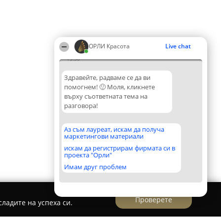
ОРЛИ Красота
Live chat
15:38
Здравейте, радваме се да ви
помогнем! 🙂 Моля, кликнете
върху съответната тема на
разговора!
Аз съм лауреат, искам да получа
маркетингови материали
искам да регистрирам фирмата си в
проекта "Орли"
Имам друг проблем
Проверете
ладите на успеха си.