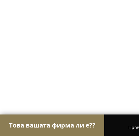
Това вашата фирма ли е??
Пров