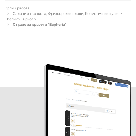
Орли Красота
Салони за красота, Фризьорски салони, Козметични студия -
Велико Търново
Студио за красота "Euphoria"