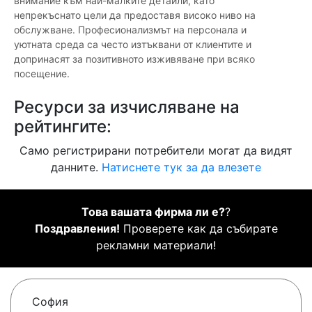
внимание към най-малките детайли, като
непрекъснато цели да предоставя високо ниво на
обслужване. Професионализмът на персонала и
уютната среда са често изтъквани от клиентите и
допринасят за позитивното изживяване при всяко
посещение.
Ресурси за изчисляване на
рейтингите:
Само регистрирани потребители могат да видят
данните.
Натиснете тук за да влезете
Това вашата фирма ли е?
?
Поздравления!
Проверете как да събирате
рекламни материали!
София