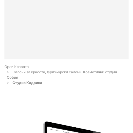
Орли Красота
Салони за красота, Фризьорски салони, Козметични студия -
София
Студио Кадрина