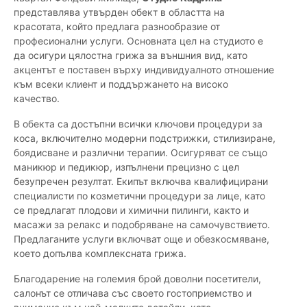
представлява утвърден обект в областта на
красотата, който предлага разнообразие от
професионални услуги. Основната цел на студиото е
да осигури цялостна грижа за външния вид, като
акцентът е поставен върху индивидуалното отношение
към всеки клиент и поддържането на високо
качество.
В обекта са достъпни всички ключови процедури за
коса, включително модерни подстрижки, стилизиране,
боядисване и различни терапии. Осигуряват се също
маникюр и педикюр, изпълнени прецизно с цел
безупречен резултат. Екипът включва квалифицирани
специалисти по козметични процедури за лице, като
се предлагат плодови и химични пилинги, както и
масажи за релакс и подобряване на самочувствието.
Предлаганите услуги включват още и обезкосмяване,
което допълва комплексната грижа.
Благодарение на големия брой доволни посетители,
салонът се отличава със своето гостоприемство и