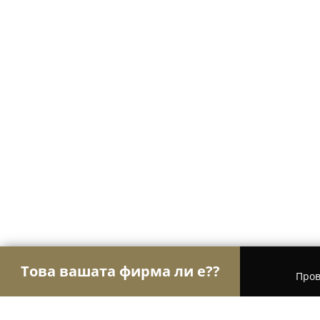
Това вашата фирма ли е??
Пров