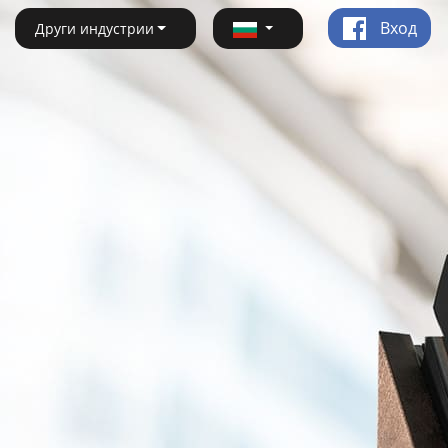
Вход
Други индустрии