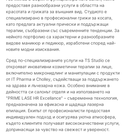
предоставя разнообразни услуги в областта на
красотата и грижата за външния вид. Студиото е
специализирано в професионални грижи за косата,
като предлага актуални прически и поддържащи
терапии, съобразени със съвременните тенденции. За
нейното портфолио са характерни и разнообразните
видове маникюр и педикюр, изработени според най-
новите модни изисквания.
Сред по-специализираните услуги на TS Studio се
открояват иновативни козметични терапии за лице,
включително микронидлинг и манипулации с продукти
от IT Pharma и Cholley, съдействащи за поддържането
на здрава и лъчезарна кожа. Особено внимание в
дейността си салонът отделя и на използването на
"PRIME LASE HR Excellance" – съвременна технология,
предназначена за ефикасна и щадяща лазерна
епилация. Екипът от професионалисти предоставя
индивидуален подход и осигурява уютна атмосфера,
където клиентите получават висококачествени услуги,
допринасящи за чувство на свежест и увереност.