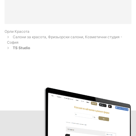
Орли Красота
Салони за красота, Фризьорски салони, Козметични студия -
София
TS Studio