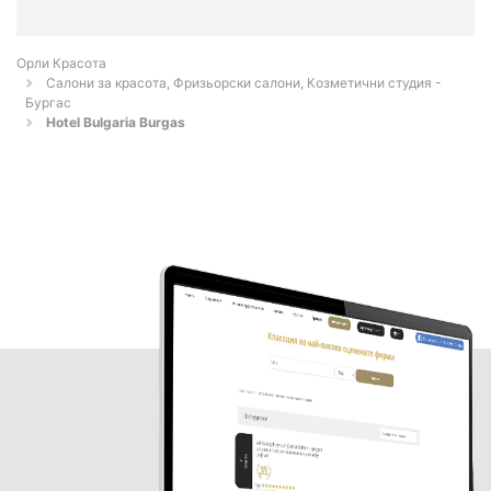
Орли Красота
Салони за красота, Фризьорски салони, Козметични студия -
Бургас
Hotel Bulgaria Burgas