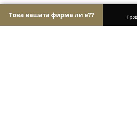
Това вашата фирма ли е??
Пров
Орли Красота
Салони за красота, Фризьорски
Студио за красота " Теодора "
9.1
(36)
София, Sofia
Покажи телефонния номер