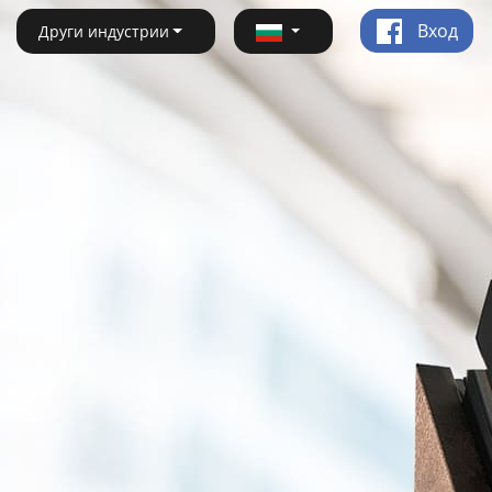
Вход
Други индустрии