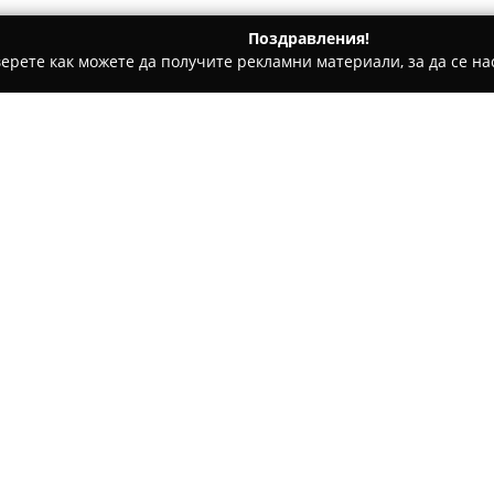
Поздравления!
ерете как можете да получите рекламни материали, за да се нас
 салони, Козметични студия - София
Студио за красота " Те
Относно компанията:
Студио за красота "Теодора
кв. Дружба 2, София, предост
външния вид и грижата за кра
Цветан Лазаров № 114 и е из
Покажи повече >>
персонализирано внимание к
Екипът от квалифицирани спе
осигурява качество при изп
процедури, стремейки се да 
на клиентите. Често се подч