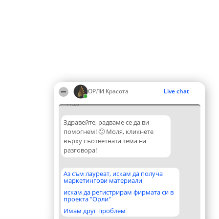
ОРЛИ Красота
Live chat
11:28
Здравейте, радваме се да ви
помогнем! 🙂 Моля, кликнете
върху съответната тема на
разговора!
Аз съм лауреат, искам да получа
маркетингови материали
искам да регистрирам фирмата си в
проекта "Орли"
Имам друг проблем