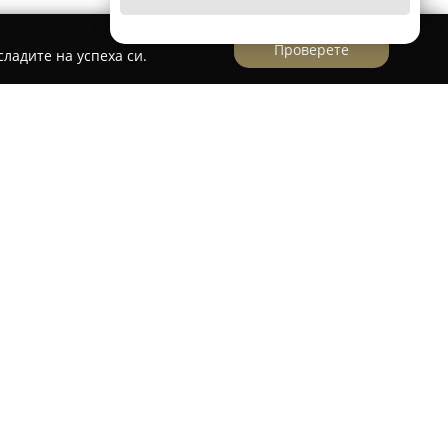
Проверете
ладите на успеха си.
одора "
"
представлява утвърден салон, разположен в
авящ разнообразни услуги, свързани с
сотата. Салонът се намира на адрес бул.
вестен със своето професионално отношение и
ъм всеки клиент.
циалисти в „Студио за красота Теодора“
ълнението на фризьорски и козметични
удовлетворява дори най-високите изисквания
ертава приятната атмосфера и внимателното