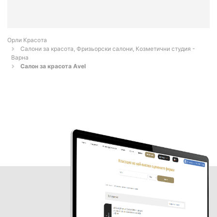
Орли Красота
Салони за красота, Фризьорски салони, Козметични студия -
Варна
Салон за красота Аvel