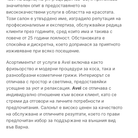
значителен опит в предоставянето на
висококачествени услуги в областта на красотата.
Този салон е утвърдено име, изградило репутация на
професионализъм и експертиза, обслужвайки редица
клиенти през годините, сред които има и такива с
повече от 25 години лоялност. Обстановката е
спокойна и дискретна, което допринася за приятното
изживяване при всяко посещение.
Асортиментът от услуги в Аvel включва както
фризьорство и модерни процедури за коса, така и
разнообразни козметични грижи. Интериорът се
отличава с простор и светлина, предоставяйки
усещане за уют и релаксация.
Аvel
се отличава с
индивидуално отношение към всеки клиент, като се
стреми да отговори на личните потребности и
предпочитания. Салонът е високо ценен за качеството
на обслужване и отличните резултати, което го прави
предпочитан избор за поддържане на външния вид
във Варна.