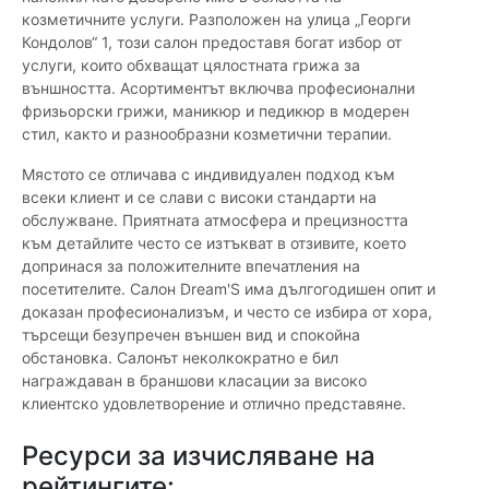
козметичните услуги. Разположен на улица „Георги
Кондолов“ 1, този салон предоставя богат избор от
услуги, които обхващат цялостната грижа за
външността. Асортиментът включва професионални
фризьорски грижи, маникюр и педикюр в модерен
стил, както и разнообразни козметични терапии.
Мястото се отличава с индивидуален подход към
всеки клиент и се слави с високи стандарти на
обслужване. Приятната атмосфера и прецизността
към детайлите често се изтъкват в отзивите, което
допринася за положителните впечатления на
посетителите. Салон Dream'S има дългогодишен опит и
доказан професионализъм, и често се избира от хора,
търсещи безупречен външен вид и спокойна
обстановка. Салонът неколкократно е бил
награждаван в браншови класации за високо
клиентско удовлетворение и отлично представяне.
Ресурси за изчисляване на
рейтингите: