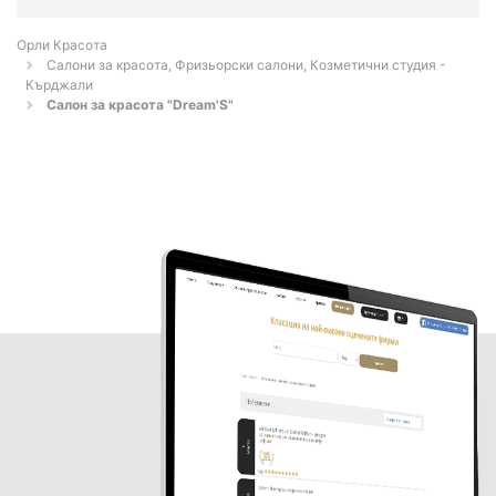
Орли Красота
Салони за красота, Фризьорски салони, Козметични студия -
Кърджали
Салон за красота "Dream'S"