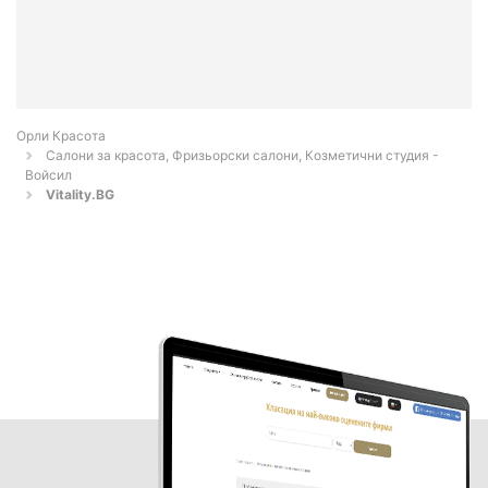
Орли Красота
Салони за красота, Фризьорски салони, Козметични студия -
Войсил
Vitality.BG