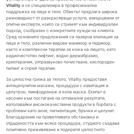
Vitality
и се специализира в професионална
поддръжка на лице и тяло. Обектът предлага широка
разновидност от разкрасяващи услуги, извършвани от
опитни експерти, които се стремят към индивидуален
подход, съобразен с конкретните нужди на клиента.
Сред основните предложения са лазерна епилация за
лице и тяло, различни видове маникюр и педикюр,
както и комплексни терапии за кожа на лицето, като
радиочестотен лифтинг, водно дермабразио,
криотерапия, ултразвуково почистване, кислороден
пилинг и спрей терапии.
За цялостна грижа за тялото, Vitality предоставя
антицелулитни масажи, процедури с кавитация и
целутрон, лимфодренаж и кола маска. Екипът е
насочен към постигане на оптимални резултати,
използвайки висококачествени продукти в борбата с
проблеми като акне, пигментация, бръчки и целулит.
Благодарение на приветливата обстановка и
отдадеността към всяка процедура, студиото създава
позитивно преживяване и подкрепя цялостното