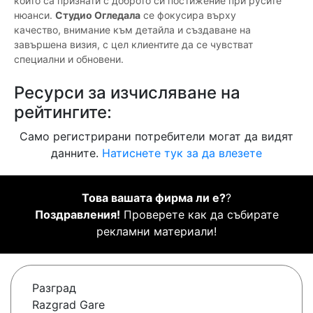
които са признати с доброто си постижение при русите
нюанси.
Студио Огледала
се фокусира върху
качество, внимание към детайла и създаване на
завършена визия, с цел клиентите да се чувстват
специални и обновени.
Ресурси за изчисляване на
рейтингите:
Само регистрирани потребители могат да видят
данните.
Натиснете тук за да влезете
Това вашата фирма ли е?
?
Поздравления!
Проверете как да събирате
рекламни материали!
Разград
Razgrad Gare