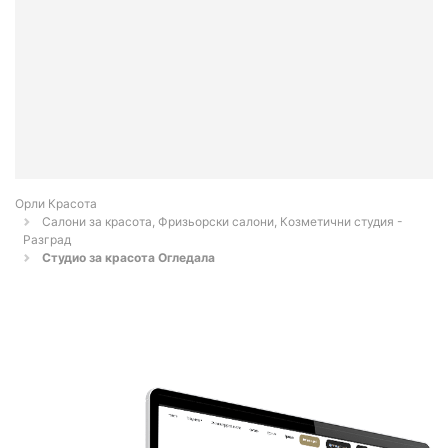
Орли Красота
Салони за красота, Фризьорски салони, Козметични студия -
Разград
Студио за красота Огледала