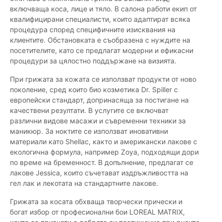
включваща коса, лице и тяло. В салона работи екип от
квалифицирани специалисти, които адаптират всяка
процедура според специфичните изисквания на
клиентите. Обстановката е съобразена с нуждите на
посетителите, като се предлагат модерни и ефикасни
процедури за цялостно поддържане на визията.
При грижата за кожата се използват продукти от ново
поколение, сред които био козметика Dr. Spiller с
европейски стандарт, допринасяща за постигане на
качествени резултати. В услугите се включват
различни видове масажи и съвременни техники за
маникюр. За ноктите се използват иновативни
материали като Shellac, както и американски лакове с
екологична формула, например Zoya, подходящи дори
по време на бременност. В допълнение, предлагат се
лакове Jessica, които съчетават издръжливостта на
гел лак и лекотата на стандартните лакове.
Грижата за косата обхваща творчески прически и
богат избор от професионални бои LOREAL MATRIX,