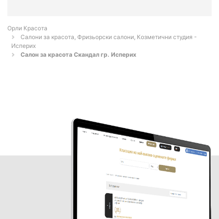
Орли Красота
Салони за красота, Фризьорски салони, Козметични студия -
Исперих
Салон за красота Скандал гр. Исперих