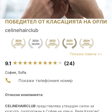
ПОБЕДИТЕЛ ОТ КЛАСАЦИЯТА НА ОРЛИ
celinehairclub
Покажи повече >>
9.1
(24)
София, Sofia
Покажи телефонния номер
Относно компанията:
CELINEHAIRCLUB
представлява утвърден салон за
красота, разположен в София на улица „Вили Казасян“