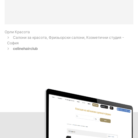
Орли Красота
Салони за красота, Фризьорски салони, Козметични студия -
София
celinehairclub