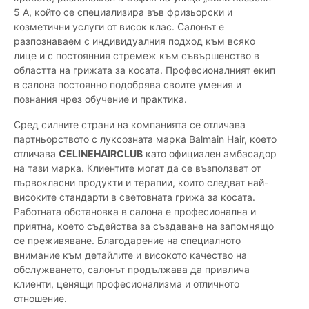
5 А, който се специализира във фризьорски и
козметични услуги от висок клас. Салонът е
разпознаваем с индивидуалния подход към всяко
лице и с постоянния стремеж към съвършенство в
областта на грижата за косата. Професионалният екип
в салона постоянно подобрява своите умения и
познания чрез обучение и практика.
Сред силните страни на компанията се отличава
партньорството с луксозната марка Balmain Hair, което
отличава
CELINEHAIRCLUB
като официален амбасадор
на тази марка. Клиентите могат да се възползват от
първокласни продукти и терапии, които следват най-
високите стандарти в световната грижа за косата.
Работната обстановка в салона е професионална и
приятна, което съдейства за създаване на запомнящо
се преживяване. Благодарение на специалното
внимание към детайлите и високото качество на
обслужването, салонът продължава да привлича
клиенти, ценящи професионализма и отличното
отношение.