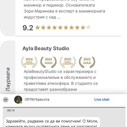
маникюр и педикюр. Основателката
Зори Маринова е експерт в маникюрната
индустрия с над ...
9.2
Ayla Beauty Studio
Лауреати
AylaBeautyStudio се характеризира с
професионализъм в обслужването и
приветлива атмосфера. В студиото се
предоставят разнообразни
висококачествени естетични процедури
ОРЛИ Красота
Live chat
и продукти, които дават трайни и видими
резултати. Всеки клиентски визит ...
06:14
9.8
Здравейте, радваме се да ви помогнем! 🙂 Моля,
кликнете върху съответната тема на разговора!