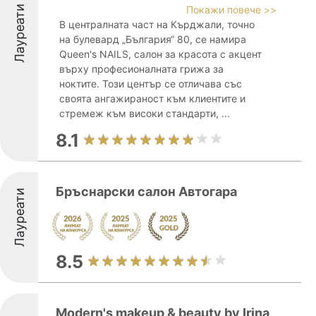
Лауреати
Покажи повече >>
В централната част на Кърджали, точно
на булевард „България“ 80, се намира
Queen's NAILS, салон за красота с акцент
върху професионалната грижа за
ноктите. Този център се отличава със
своята ангажираност към клиентите и
стремеж към високи стандарти, ...
8.1
Бръснарски салон Автогара
Лауреати
8.5
Modern's makeup & beauty by Irina