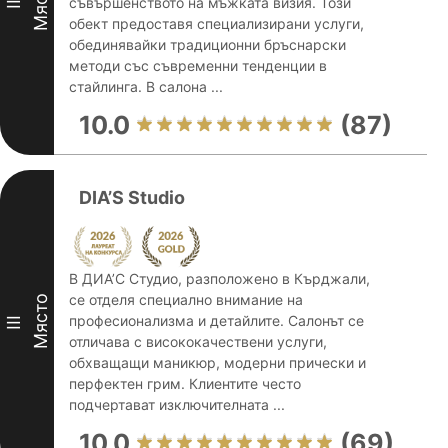
Място
съвършенството на мъжката визия. Този
II
обект предоставя специализирани услуги,
обединявайки традиционни бръснарски
методи със съвременни тенденции в
стайлинга. В салона ...
10.0
(87)
DIA’S Studio
В ДИА’С Студио, разположено в Кърджали,
се отделя специално внимание на
Място
професионализма и детайлите. Салонът се
III
отличава с висококачествени услуги,
обхващащи маникюр, модерни прически и
перфектен грим. Клиентите често
подчертават изключителната ...
10.0
(69)