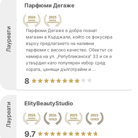
Парфюми Дегаже
Лауреати
Парфюми Дегаже е добре познат
магазин в Кърджали, който се фокусира
върху предлагането на наливни
парфюми с високо качество. Обектът се
намира на ул. „Републиканска“ 33 и се е
утвърдил като популярен избор сред
хората, ценящи дълготрайни и ...
8
ElityBeautyStudio
Лауреати
9.7