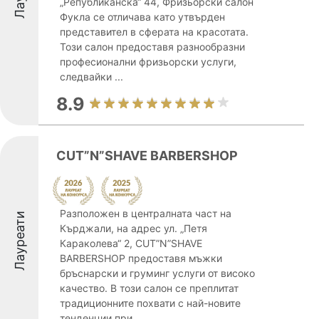
„Републиканска“ 44, Фризьорски салон
Фукла се отличава като утвърден
представител в сферата на красотата.
Този салон предоставя разнообразни
професионални фризьорски услуги,
следвайки ...
8.9
CUT”N”SHAVE BARBERSHOP
Разположен в централната част на
Лауреати
Кърджали, на адрес ул. „Петя
Караколева“ 2, CUT”N”SHAVE
BARBERSHOP предоставя мъжки
бръснарски и груминг услуги от високо
качество. В този салон се преплитат
традиционните похвати с най-новите
тенденции при ...