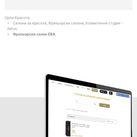
Орли Красота
Салони за красота, Фризьорски салони, Козметични студия -
Айтос
Фризьорски салон ЕВА